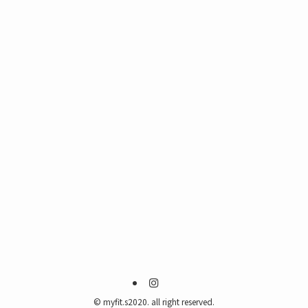
©
myfit.s2020. all right reserved.