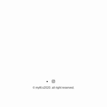
©
myfit.s2020. all right reserved.