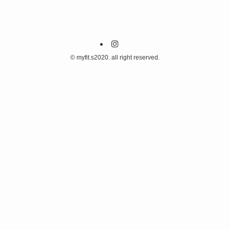
©
myfit.s2020. all right reserved.