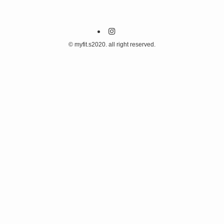
©
myfit.s2020. all right reserved.