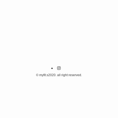
©
myfit.s2020. all right reserved.