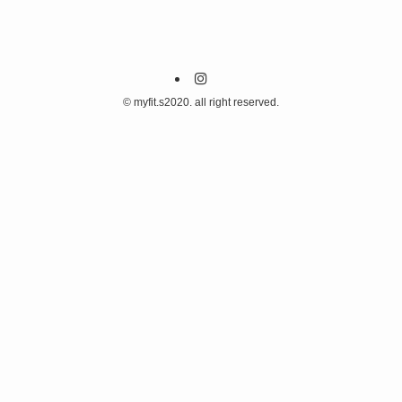
©
myfit.s2020. all right reserved.