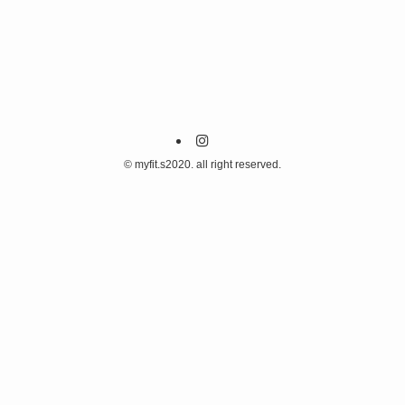
©
myfit.s2020. all right reserved.