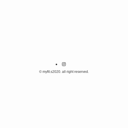
©
myfit.s2020. all right reserved.